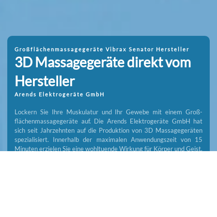
Großflächenmassagegeräte Vibrax Senator Hersteller
3D Mas­sage­ge­räte direkt vom
Her­stel­ler
Arends Elektrogeräte GmbH
Lockern Sie Ihre Muskulatur und Ihr Ge­webe mit einem Groß­
flächen­mas­sage­geräte auf. Die Arends Elektro­geräte GmbH hat
sich seit Jahr­zehn­ten auf die Produktion von 3D Mas­sage­geräten
spezialisiert. Innerhalb der max­imalen Anwendungs­zeit von 15
Minuten erzielen Sie eine wohl­tuende Wirkung für Körper und Geist.
Hier
geht´s zu unseren Produkten